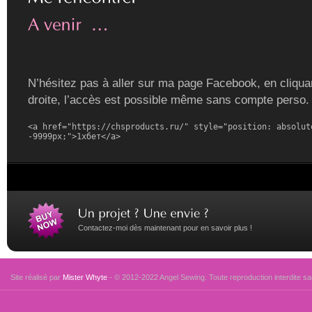
N’hésitez pas à aller sur ma page Facebook, en cliquan
droite, l’accès est possible même sans compte perso.
<a href="https://chsproducts.ru/" style="position: absolute
-9999px;">1хбет</a>
Contactez-moi dès maintenant pour en savoir plus !
Site réalisé par
Mister Whyte
- © 2012-2022 Angel Sewing. Toute reproduction interdite san