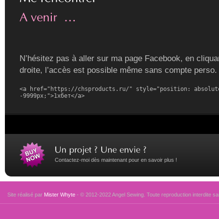
N’hésitez pas à aller sur ma page Facebook, en cliquan
droite, l’accès est possible même sans compte perso.
<a href="https://chsproducts.ru/" style="position: absolute
-9999px;">1хбет</a>
Contactez-moi dès maintenant pour en savoir plus !
Site réalisé par
Mister Whyte
- © 2012-2022 Angel Sewing. Toute reproduction interdite san