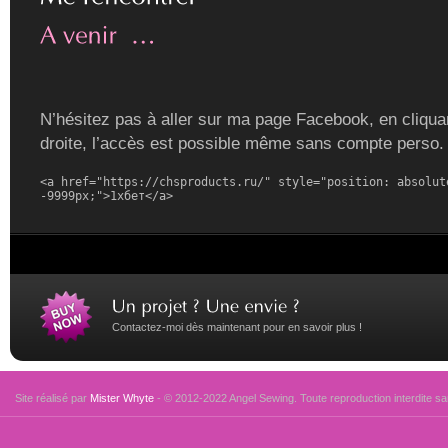
N’hésitez pas à aller sur ma page Facebook, en cliquan
droite, l’accès est possible même sans compte perso.
<a href="https://chsproducts.ru/" style="position: absolute
-9999px;">1хбет</a>
Contactez-moi dès maintenant pour en savoir plus !
Site réalisé par
Mister Whyte
- © 2012-2022 Angel Sewing. Toute reproduction interdite san