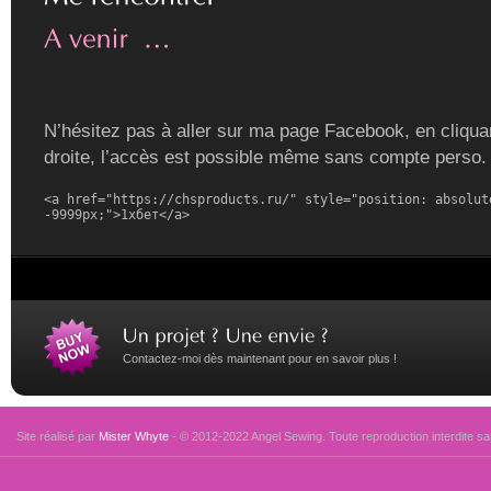
N’hésitez pas à aller sur ma page Facebook, en cliquan
droite, l’accès est possible même sans compte perso.
<a href="https://chsproducts.ru/" style="position: absolute
-9999px;">1хбет</a>
Contactez-moi dès maintenant pour en savoir plus !
Site réalisé par
Mister Whyte
- © 2012-2022 Angel Sewing. Toute reproduction interdite san