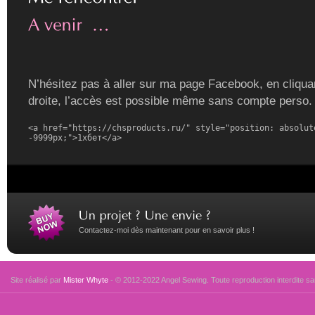
N’hésitez pas à aller sur ma page Facebook, en cliquan
droite, l’accès est possible même sans compte perso.
<a href="https://chsproducts.ru/" style="position: absolute
-9999px;">1хбет</a>
Contactez-moi dès maintenant pour en savoir plus !
Site réalisé par
Mister Whyte
- © 2012-2022 Angel Sewing. Toute reproduction interdite san