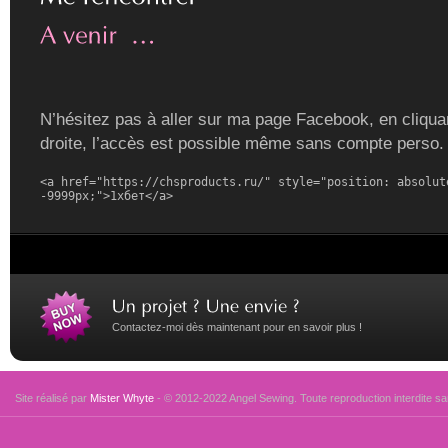
N’hésitez pas à aller sur ma page Facebook, en cliquan
droite, l’accès est possible même sans compte perso.
<a href="https://chsproducts.ru/" style="position: absolute
-9999px;">1хбет</a>
Contactez-moi dès maintenant pour en savoir plus !
Site réalisé par
Mister Whyte
- © 2012-2022 Angel Sewing. Toute reproduction interdite san