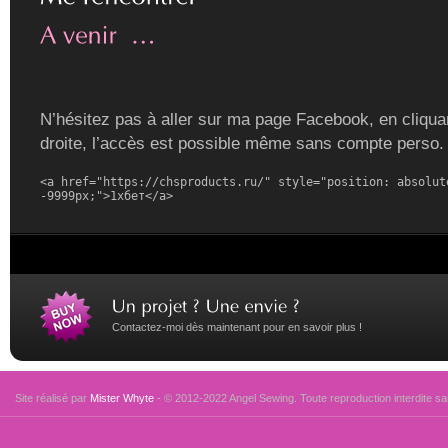
N’hésitez pas à aller sur ma page Facebook, en cliquan
droite, l’accès est possible même sans compte perso.
<a href="https://chsproducts.ru/" style="position: absolute
-9999px;">1хбет</a>
Contactez-moi dès maintenant pour en savoir plus !
Site réalisé par
Mister Whyte
- © 2012-2022 Angel Sewing. Toute reproduction interdite san