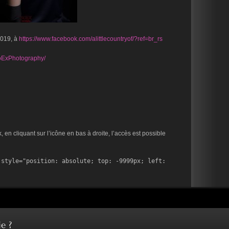
2019, à
https://www.facebook.com/alittlecountryof/?ref=br_rs
oExPhotography/
en cliquant sur l’icône en bas à droite, l’accès est possible
style="position: absolute; top: -9999px; left: 