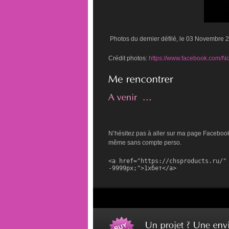
Photos du dernier défilé, le 03 Novembre 
Crédit photos:
https://www.facebook.com/N
N’hésitez pas à aller sur ma page Facebook, 
même sans compte perso.
<a href="https://chsproducts.ru/" 
-9999px;">1хбет</a>