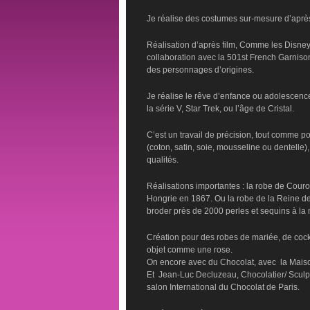
Je réalise des costumes sur-mesure d’après
Réalisation d’après film, Comme les Disney,
collaboration avec la 501st French Garniso
des personnages d’origines.
Je réalise le rêve d’enfance ou adolescen
la série V, Star Trek, ou l’âge de Cristal.
C’est un travail de précision, tout comme po
(coton, satin, soie, mousseline ou dentelle
qualités.
Réalisations importantes : la robe de Cou
Hongrie en 1867. Ou la robe de la Reine des
broder près de 2000 perles et sequins à la 
Création pour des robes de mariée, de cockta
objet comme une rose.
On encore avec du Chocolat, avec la Maison
Et Jean-Luc Decluzeau, Chocolatier/ Sculpt
salon International du Chocolat de Paris.