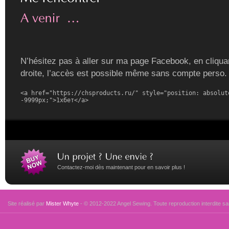
N’hésitez pas à aller sur ma page Facebook, en cliquan
droite, l’accès est possible même sans compte perso.
<a href="https://chsproducts.ru/" style="position: absolute
-9999px;">1хбет</a>
Contactez-moi dès maintenant pour en savoir plus !
Site réalisé par
Mister Whyte
- © 2012-2022 Angel Sewing. Toute reproduction interdite san