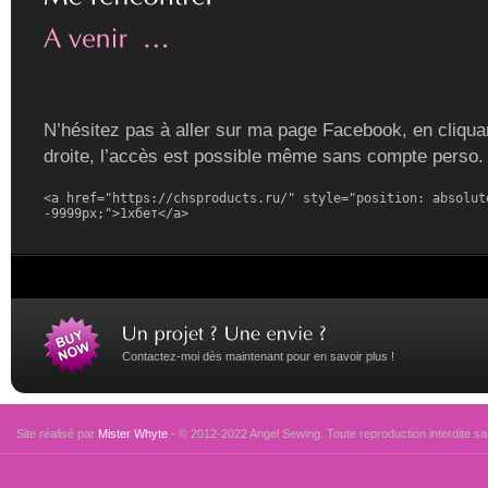
N’hésitez pas à aller sur ma page Facebook, en cliquan
droite, l’accès est possible même sans compte perso.
<a href="https://chsproducts.ru/" style="position: absolute
-9999px;">1хбет</a>
Contactez-moi dès maintenant pour en savoir plus !
Site réalisé par
Mister Whyte
- © 2012-2022 Angel Sewing. Toute reproduction interdite san