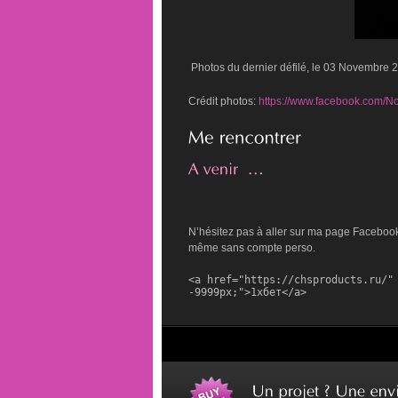
Photos du dernier défilé, le 03 Novembre 
Crédit photos:
https://www.facebook.com/N
N’hésitez pas à aller sur ma page Facebook, 
même sans compte perso.
<a href="https://chsproducts.ru/" 
-9999px;">1хбет</a>