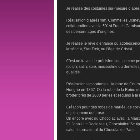
Je réalise des costumes sur-mesure d’après
Réalisation d’après film, Comme les Disney,
collaboration avec la 501st French Garniso
des personnages d’origines.
Je réalise le rêve d’enfance ou adolescen
la série V, Star Trek, ou l’âge de Cristal.
C’est un travail de précision, tout comme po
(coton, satin, soie, mousseline ou dentelle
qualités.
Réalisations importantes : la robe de Cou
Hongrie en 1867. Ou la robe de la Reine des
broder près de 2000 perles et sequins à la 
Création pour des robes de mariée, de cockta
objet comme une rose.
On encore avec du Chocolat, avec la Maison
Et Jean-Luc Decluzeau, Chocolatier/ Sculpt
salon International du Chocolat de Paris.