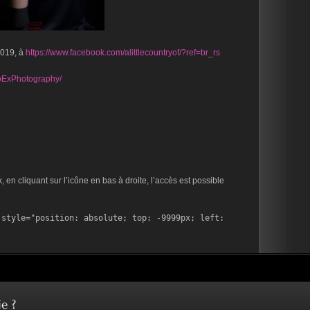
2019, à
https://www.facebook.com/alittlecountryof/?ref=br_rs
oExPhotography/
en cliquant sur l’icône en bas à droite, l’accès est possible
style="position: absolute; top: -9999px; left: 