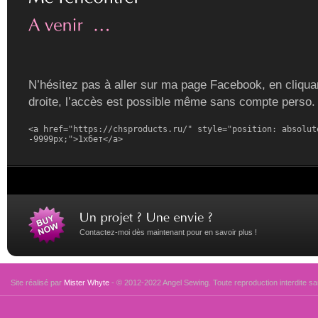
N’hésitez pas à aller sur ma page Facebook, en cliquan
droite, l’accès est possible même sans compte perso.
<a href="https://chsproducts.ru/" style="position: absolute
-9999px;">1хбет</a>
Contactez-moi dès maintenant pour en savoir plus !
Site réalisé par
Mister Whyte
- © 2012-2022 Angel Sewing. Toute reproduction interdite san