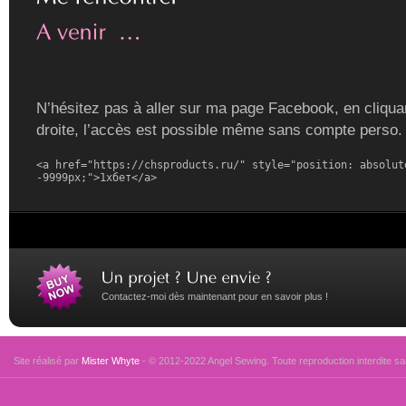
N’hésitez pas à aller sur ma page Facebook, en cliquan
droite, l’accès est possible même sans compte perso.
<a href="https://chsproducts.ru/" style="position: absolute
-9999px;">1хбет</a>
Contactez-moi dès maintenant pour en savoir plus !
Site réalisé par
Mister Whyte
- © 2012-2022 Angel Sewing. Toute reproduction interdite san