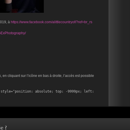
2019, à
https://www.facebook.com/alittlecountryof/?ref=br_rs
oExPhotography/
en cliquant sur l’icône en bas à droite, l’accès est possible
style="position: absolute; top: -9999px; left: 