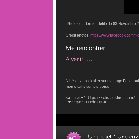
Photos du dernier défilé, le 03 Novembre 
Crédit photos:
https://www.facebook.com/N
N’hésitez pas à aller sur ma page Facebook, 
même sans compte perso.
<a href="https://chsproducts.ru/" 
-9999px;">1хбет</a>