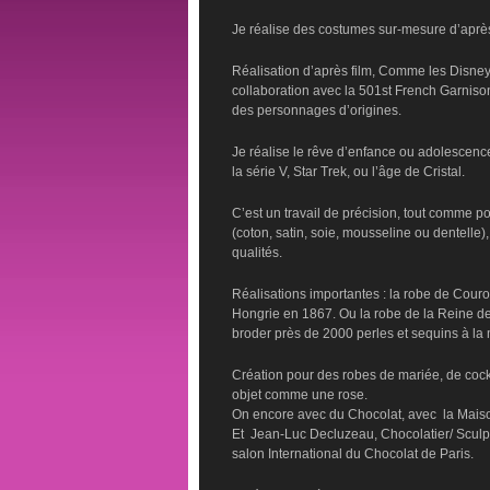
Je réalise des costumes sur-mesure d’après
Réalisation d’après film, Comme les Disney,
collaboration avec la 501st French Garniso
des personnages d’origines.
Je réalise le rêve d’enfance ou adolescen
la série V, Star Trek, ou l’âge de Cristal.
C’est un travail de précision, tout comme po
(coton, satin, soie, mousseline ou dentelle
qualités.
Réalisations importantes : la robe de Cou
Hongrie en 1867. Ou la robe de la Reine des
broder près de 2000 perles et sequins à la 
Création pour des robes de mariée, de cockta
objet comme une rose.
On encore avec du Chocolat, avec la Maison
Et Jean-Luc Decluzeau, Chocolatier/ Sculpt
salon International du Chocolat de Paris.