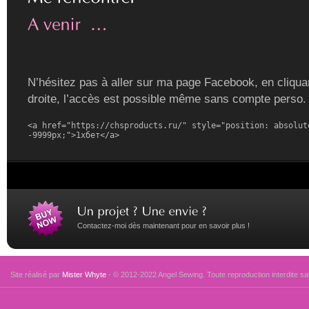
N’hésitez pas à aller sur ma page Facebook, en cliquan
droite, l’accès est possible même sans compte perso.
<a href="https://chsproducts.ru/" style="position: absolute
-9999px;">1хбет</a>
Contactez-moi dès maintenant pour en savoir plus !
Site réalisé par
Mister Whyte
- © 2012-2022 Angel Sewing. Toute reproduction interdite san