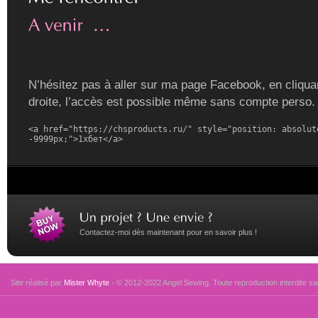
N’hésitez pas à aller sur ma page Facebook, en cliquan
droite, l’accès est possible même sans compte perso.
<a href="https://chsproducts.ru/" style="position: absolute
-9999px;">1хбет</a>
Contactez-moi dès maintenant pour en savoir plus !
Site réalisé par
Mister Whyte
- © 2012-2022 Angel Sewing. Toute reproduction interdite san