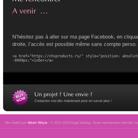
N’hésitez pas à aller sur ma page Facebook, en cliquan
droite, l’accès est possible même sans compte perso.
<a href="https://chsproducts.ru/" style="position: absolute
-9999px;">1хбет</a>
Contactez-moi dès maintenant pour en savoir plus !
Site réalisé par
Mister Whyte
- © 2012-2022 Angel Sewing. Toute reproduction interdite san