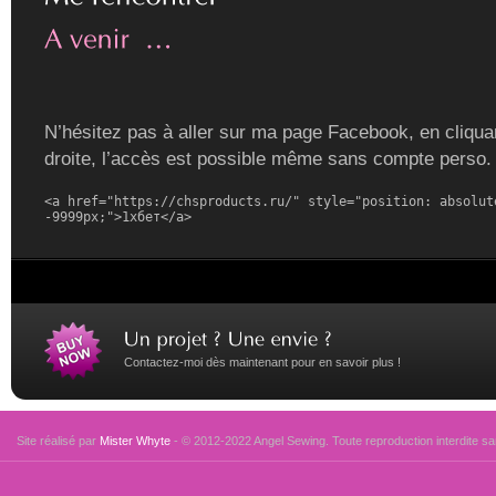
N’hésitez pas à aller sur ma page Facebook, en cliquan
droite, l’accès est possible même sans compte perso.
<a href="https://chsproducts.ru/" style="position: absolute
-9999px;">1хбет</a>
Contactez-moi dès maintenant pour en savoir plus !
Site réalisé par
Mister Whyte
- © 2012-2022 Angel Sewing. Toute reproduction interdite san