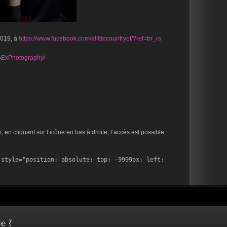
2019, à
https://www.facebook.com/alittlecountryof/?ref=br_rs
oExPhotography/
en cliquant sur l’icône en bas à droite, l’accès est possible
style="position: absolute; top: -9999px; left: 