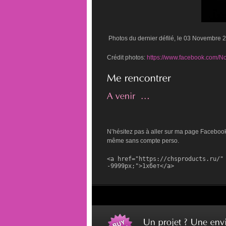
Photos du dernier défilé, le 03 Novembre 
Crédit photos:
https://www.facebook.com/N
N’hésitez pas à aller sur ma page Facebook, 
même sans compte perso.
<a href="https://chsproducts.ru/" 
-9999px;">1хбет</a>