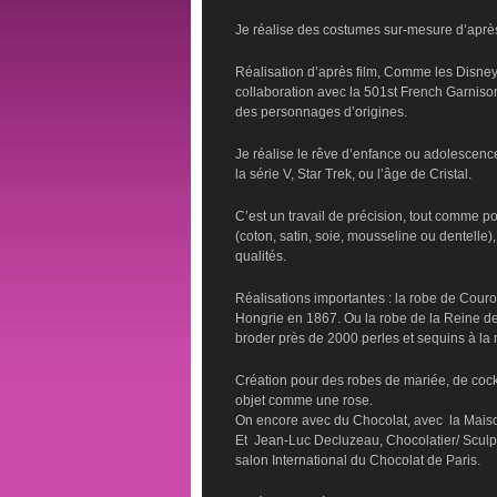
Je réalise des costumes sur-mesure d’après
Réalisation d’après film, Comme les Disney,
collaboration avec la 501st French Garniso
des personnages d’origines.
Je réalise le rêve d’enfance ou adolescen
la série V, Star Trek, ou l’âge de Cristal.
C’est un travail de précision, tout comme po
(coton, satin, soie, mousseline ou dentelle
qualités.
Réalisations importantes : la robe de Cou
Hongrie en 1867. Ou la robe de la Reine des
broder près de 2000 perles et sequins à la 
Création pour des robes de mariée, de cockta
objet comme une rose.
On encore avec du Chocolat, avec la Maison
Et Jean-Luc Decluzeau, Chocolatier/ Sculpt
salon International du Chocolat de Paris.