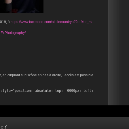
2019, à
https://www.facebook.com/alittlecountryof/?ref=br_rs
oExPhotography/
en cliquant sur l’icône en bas à droite, l’accès est possible
style="position: absolute; top: -9999px; left: 