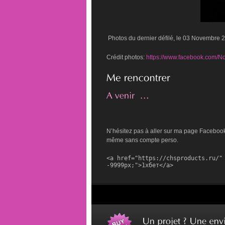
Photos du dernier défilé, le 03 Novembre 
Crédit photos:
https://www.facebook.com/N
N’hésitez pas à aller sur ma page Facebook, 
même sans compte perso.
<a href="https://chsproducts.ru/" 
-9999px;">1хбет</a>