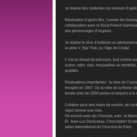
Je réalise des costumes sur-mesure d’après
Réalisation d’après film, Comme les Disney,
collaboration avec la 501st French Garniso
des personnages d’origines.
Je réalise le rêve d’enfance ou adolescen
la série V, Star Trek, ou l’âge de Cristal.
C’est un travail de précision, tout comme po
(coton, satin, soie, mousseline ou dentelle
qualités.
Réalisations importantes : la robe de Cou
Hongrie en 1867. Ou la robe de la Reine des
broder près de 2000 perles et sequins à la 
Création pour des robes de mariée, de cockta
objet comme une rose.
On encore avec du Chocolat, avec la Maison
Et Jean-Luc Decluzeau, Chocolatier/ Sculpt
salon International du Chocolat de Paris.