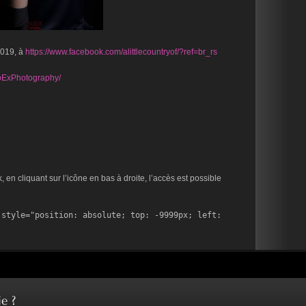
2019, à
https://www.facebook.com/alittlecountryof/?ref=br_rs
oExPhotography/
en cliquant sur l’icône en bas à droite, l’accès est possible
style="position: absolute; top: -9999px; left: 