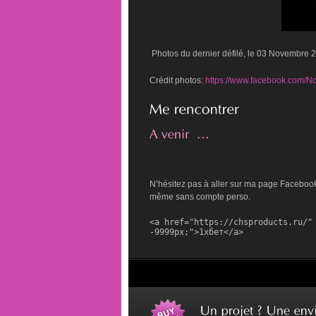
Photos du dernier défilé, le 03 Novembre 
Crédit photos:
https://www.facebook.com/N
N’hésitez pas à aller sur ma page Facebook, 
même sans compte perso.
<a href="https://chsproducts.ru/" 
-9999px;">1хбет</a>