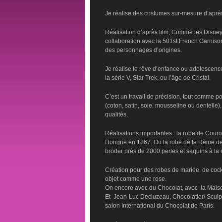
Je réalise des costumes sur-mesure d’après
Réalisation d’après film, Comme les Disney,
collaboration avec la 501st French Garniso
des personnages d’origines.
Je réalise le rêve d’enfance ou adolescen
la série V, Star Trek, ou l’âge de Cristal.
C’est un travail de précision, tout comme po
(coton, satin, soie, mousseline ou dentelle
qualités.
Réalisations importantes : la robe de Cou
Hongrie en 1867. Ou la robe de la Reine des
broder près de 2000 perles et sequins à la 
Création pour des robes de mariée, de cockta
objet comme une rose.
On encore avec du Chocolat, avec la Maison
Et Jean-Luc Decluzeau, Chocolatier/ Sculpt
salon International du Chocolat de Paris.