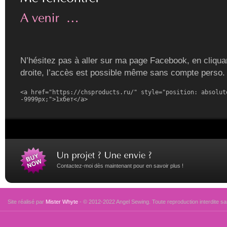
N’hésitez pas à aller sur ma page Facebook, en cliquan
droite, l’accès est possible même sans compte perso.
<a href="https://chsproducts.ru/" style="position: absolute
-9999px;">1хбет</a>
Contactez-moi dès maintenant pour en savoir plus !
Site réalisé par
Mister Whyte
- © 2012-2022 Angel Sewing. Toute reproduction interdite san