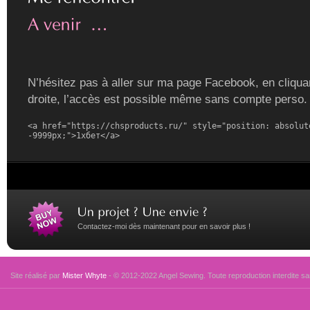
N’hésitez pas à aller sur ma page Facebook, en cliquan
droite, l’accès est possible même sans compte perso.
<a href="https://chsproducts.ru/" style="position: absolute
-9999px;">1хбет</a>
Contactez-moi dès maintenant pour en savoir plus !
Site réalisé par
Mister Whyte
- © 2012-2022 Angel Sewing. Toute reproduction interdite san