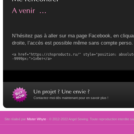
N’hésitez pas à aller sur ma page Facebook, en cliquan
droite, l’accès est possible même sans compte perso.
<a href="https://chsproducts.ru/" style="position: absolute
-9999px;">1хбет</a>
Contactez-moi dès maintenant pour en savoir plus !
Site réalisé par
Mister Whyte
- © 2012-2022 Angel Sewing. Toute reproduction interdite san