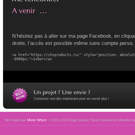
N’hésitez pas à aller sur ma page Facebook, en cliquan
droite, l’accès est possible même sans compte perso.
<a href="https://chsproducts.ru/" style="position: absolute
-9999px;">1хбет</a>
Contactez-moi dès maintenant pour en savoir plus !
Site réalisé par
Mister Whyte
- © 2012-2022 Angel Sewing. Toute reproduction interdite san