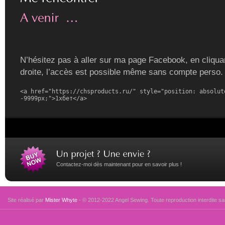
N’hésitez pas à aller sur ma page Facebook, en cliquan
droite, l’accès est possible même sans compte perso.
<a href="https://chsproducts.ru/" style="position: absolute
-9999px;">1хбет</a>
Contactez-moi dès maintenant pour en savoir plus !
Site réalisé par
Mister Whyte
- © 2012-2022 Angel Sewing. Toute reproduction interdite san