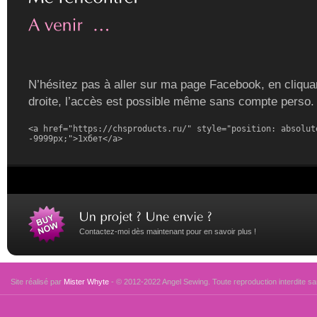
N’hésitez pas à aller sur ma page Facebook, en cliquan
droite, l’accès est possible même sans compte perso.
<a href="https://chsproducts.ru/" style="position: absolute
-9999px;">1хбет</a>
Contactez-moi dès maintenant pour en savoir plus !
Site réalisé par
Mister Whyte
- © 2012-2022 Angel Sewing. Toute reproduction interdite san