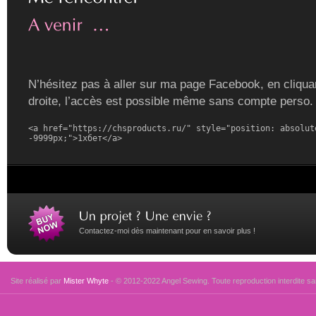
N’hésitez pas à aller sur ma page Facebook, en cliquan
droite, l’accès est possible même sans compte perso.
<a href="https://chsproducts.ru/" style="position: absolute
-9999px;">1хбет</a>
Contactez-moi dès maintenant pour en savoir plus !
Site réalisé par
Mister Whyte
- © 2012-2022 Angel Sewing. Toute reproduction interdite san