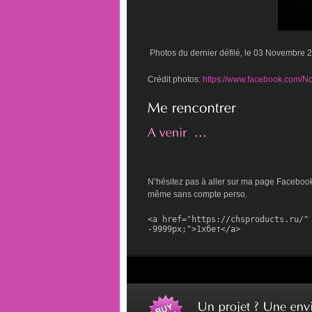
Photos du dernier défilé, le 03 Novembre 
Crédit photos:
https://www.facebook.com/N
N’hésitez pas à aller sur ma page Facebook, 
même sans compte perso.
<a href="https://chsproducts.ru/" 
-9999px;">1хбет</a>