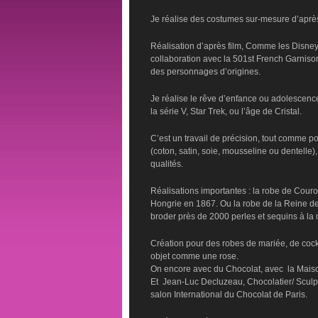
Je réalise des costumes sur-mesure d’après
Réalisation d’après film, Comme les Disney,
collaboration avec la 501st French Garniso
des personnages d’origines.
Je réalise le rêve d’enfance ou adolescen
la série V, Star Trek, ou l’âge de Cristal.
C’est un travail de précision, tout comme po
(coton, satin, soie, mousseline ou dentelle
qualités.
Réalisations importantes : la robe de Cou
Hongrie en 1867. Ou la robe de la Reine des
broder près de 2000 perles et sequins à la 
Création pour des robes de mariée, de cockta
objet comme une rose.
On encore avec du Chocolat, avec la Maison
Et Jean-Luc Decluzeau, Chocolatier/ Sculpt
salon International du Chocolat de Paris.