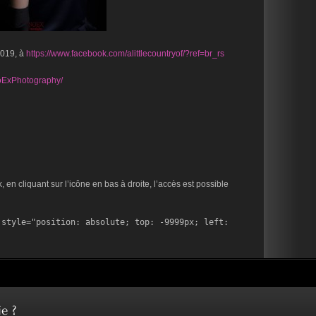
2019, à
https://www.facebook.com/alittlecountryof/?ref=br_rs
oExPhotography/
en cliquant sur l’icône en bas à droite, l’accès est possible
style="position: absolute; top: -9999px; left: 