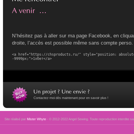
N’hésitez pas à aller sur ma page Facebook, en cliquan
droite, l’accès est possible même sans compte perso.
<a href="https://chsproducts.ru/" style="position: absolute
-9999px;">1хбет</a>
Contactez-moi dès maintenant pour en savoir plus !
Site réalisé par
Mister Whyte
- © 2012-2022 Angel Sewing. Toute reproduction interdite san